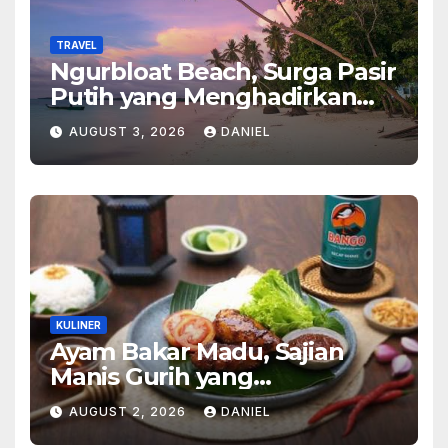
TRAVEL
Ngurbloat Beach, Surga Pasir
Putih yang Menghadirkan
Ketenangan dan Pesona
AUGUST 3, 2026
DANIEL
Alam Tak Terlupakan
KULINER
Ayam Bakar Madu, Sajian
Manis Gurih yang
Menghangatkan Suasana
AUGUST 2, 2026
DANIEL
Makan