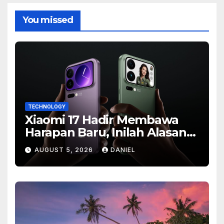
You missed
TECHNOLOGY
Xiaomi 17 Hadir Membawa
Harapan Baru, Inilah Alasan
Banyak Orang Menantikan
AUGUST 5, 2026
DANIEL
Ponsel Flagship Ini