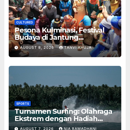
CULTURED
Pesona Kulminasi, Festival
Budaya di Jantung
Kalimantan
AUGUST 8, 2026
TANVI AHUJA
SPORTS
Turnamen Surfing: Olahraga
Ekstrem dengan Hadiah
Besar
AUGUST 7, 2026
NIA RAMADHANI