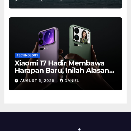
TECHNOLOGY
Xiaomi 17 Hadir Membawa
Harapan Baru, Inilah Alasan
Banyak Orang Menantikan
AUGUST 5, 2026
DANIEL
Ponsel Flagship Ini