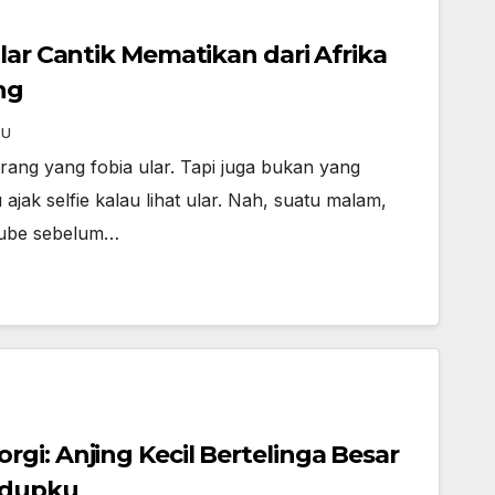
lar Cantik Mematikan dari Afrika
ng
NU
orang yang fobia ular. Tapi juga bukan yang
ajak selfie kalau lihat ular. Nah, suatu malam,
uTube sebelum…
gi: Anjing Kecil Bertelinga Besar
idupku