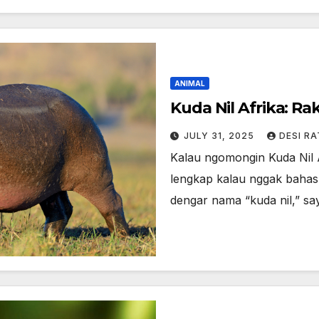
ANIMAL
Kuda Nil Afrika: R
JULY 31, 2025
DESI R
Kalau ngomongin Kuda Nil A
lengkap kalau nggak bahas 
dengar nama “kuda nil,” s