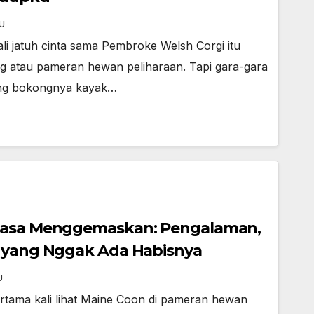
U
ali jatuh cinta sama Pembroke Welsh Corgi itu
ng atau pameran hewan peliharaan. Tapi gara-gara
ang bokongnya kayak…
ksasa Menggemaskan: Pengalaman,
n yang Nggak Ada Habisnya
U
rtama kali lihat Maine Coon di pameran hewan