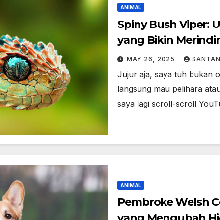
ANIMAL
Spiny Bush Viper: U
yang Bikin Merindi
MAY 26, 2025
SANTA
Jujur aja, saya tuh bukan 
langsung mau pelihara atau 
saya lagi scroll-scroll Yo
ANIMAL
Pembroke Welsh Cor
yang Mengubah H