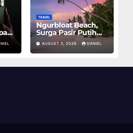
TRAVEL
Ngurbloat Beach,
pan
Surga Pasir Putih
san
yang Menghadirkan
NIEL
AUGUST 3, 2026
DANIEL
Ketenangan dan
sel
Pesona Alam Tak
Terlupakan