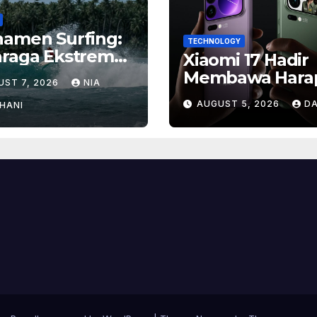
namen Surfing:
TECHNOLOGY
hraga Ekstrem
Xiaomi 17 Hadir
gan Hadiah
Membawa Hara
UST 7, 2026
NIA
ar
Baru, Inilah Ala
AUGUST 5, 2026
DA
HANI
Banyak Orang
Menantikan Pon
Flagship Ini