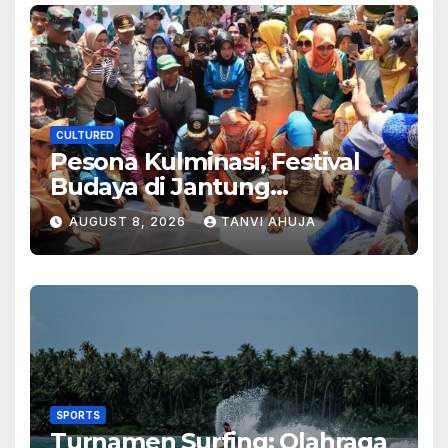
CULTURED
Pesona Kulminasi, Festival
Budaya di Jantung
Kalimantan
AUGUST 8, 2026
TANVI AHUJA
SPORTS
Turnamen Surfing: Olahraga