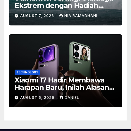
Ekstrem dengan Hadiah
Besar
AUGUST 7, 2026
NIA RAMADHANI
TECHNOLOGY
Xiaomi 17 Hadir Membawa
Harapan Baru, Inilah Alasan
Banyak Orang Menantikan
AUGUST 5, 2026
DANIEL
Ponsel Flagship Ini