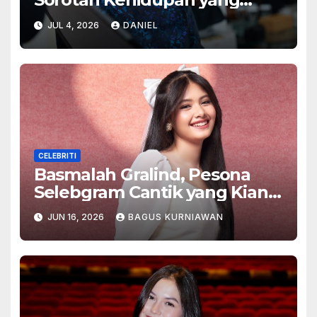
Menginspirasi
JUL 4, 2026
DANIEL
CELEBRITI
Basmalah Gralind, Pesona
Selebgram Cantik yang Kian
Bersinar
JUN 16, 2026
BAGUS KURNIAWAN