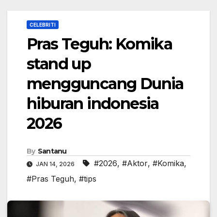
CELEBRITI
Pras Teguh: Komika
stand up
mengguncang Dunia
hiburan indonesia
2026
By
Santanu
#2026
,
#Aktor
,
#Komika
,
JAN 14, 2026
#Pras Teguh
,
#tips