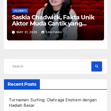
CELEBRITI
Saskia Chadwick, Fakta Unik
Aktor Muda Cantik yang
Bersinar
MAY 31, 2026
SANTANU
Recent Posts
Turnamen Surfing: Olahraga Ekstrem dengan
Hadiah Besar