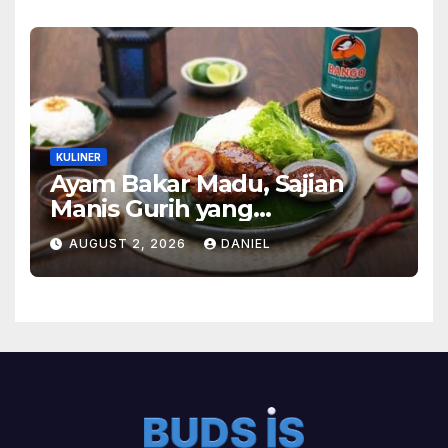
KULINER
Ayam Bakar Madu, Sajian
Manis Gurih yang
Menghangatkan Suasana
AUGUST 2, 2026
DANIEL
Makan