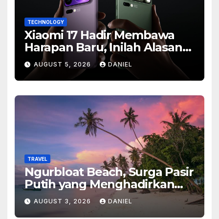
TECHNOLOGY
Xiaomi 17 Hadir Membawa
Harapan Baru, Inilah Alasan
Banyak Orang Menantikan
AUGUST 5, 2026
DANIEL
Ponsel Flagship Ini
TRAVEL
Ngurbloat Beach, Surga Pasir
Putih yang Menghadirkan
Ketenangan dan Pesona
AUGUST 3, 2026
DANIEL
Alam Tak Terlupakan