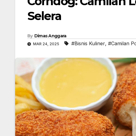
Corndog: Camilan 
Selera
By
Dimas Anggara
#Bisnis Kuliner
,
#Camilan P
MAR 24, 2025