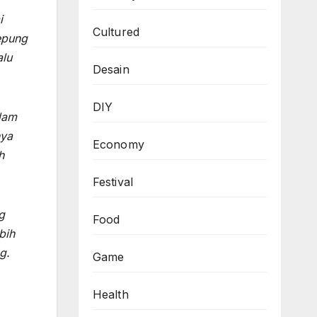
i
Cultured
epung
alu
Desain
DIY
dam
nya
Economy
h
Festival
g
Food
bih
g.
Game
Health