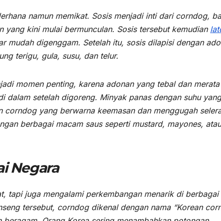
rhana namun memikat. Sosis menjadi inti dari corndog, bai
an yang kini mulai bermunculan. Sosis tersebut kemudian
lat
r mudah digenggam. Setelah itu, sosis dilapisi dengan ad
g terigu, gula, susu, dan telur.
jadi momen penting, karena adonan yang tebal dan merata
 di dalam setelah digoreng. Minyak panas dengan suhu yan
kan corndog yang berwarna keemasan dan menggugah selera
engan berbagai macam saus seperti mustard, mayones, ata
ai Negara
at, tapi juga mengalami perkembangan menarik di berbagai
ginseng tersebut, corndog dikenal dengan nama “Korean cor
dan beragam. Orang Korea sering menambahkan potongan