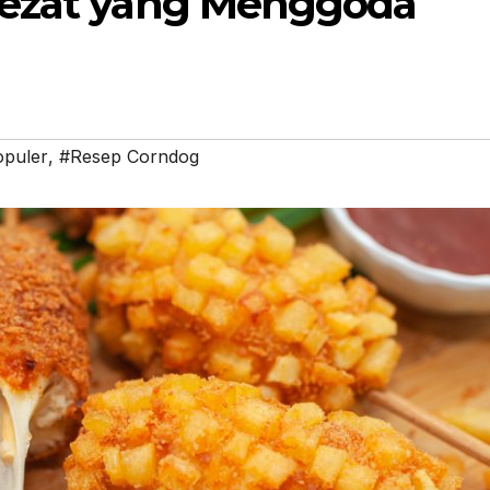
Lezat yang Menggoda
opuler
,
#Resep Corndog