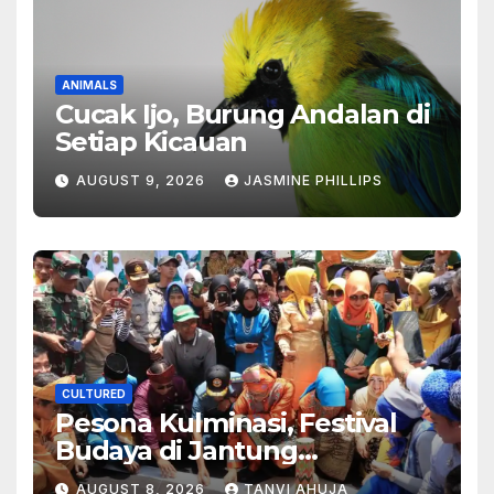
ANIMALS
Cucak Ijo, Burung Andalan di
Setiap Kicauan
AUGUST 9, 2026
JASMINE PHILLIPS
CULTURED
Pesona Kulminasi, Festival
Budaya di Jantung
Kalimantan
AUGUST 8, 2026
TANVI AHUJA