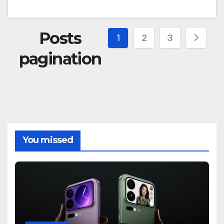
Posts
1
2
3
pagination
You missed