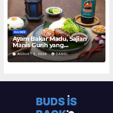
KULINER
Ayam Bakar Madu, Sajian
Manis Gurih yang
Menghangatkan Suasana
AUGUST 2, 2026
DANIEL
Makan