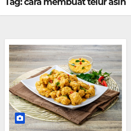
Tag:
cara membuat telur asin