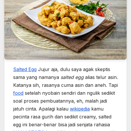
Salted Egg
Jujur aja, dulu saya agak skeptis
sama yang namanya
salted egg
alias telur asin.
Katanya sih, rasanya cuma asin dan aneh. Tapi
food
setelah nyobain sendiri dan ngulik sedikit
soal proses pembuatannya, eh, malah jadi
jatuh cinta. Apalagi kalau
wikipedia
kamu
pecinta rasa gurih dan sedikit creamy, salted
egg ini benar-benar bisa jadi senjata rahasia