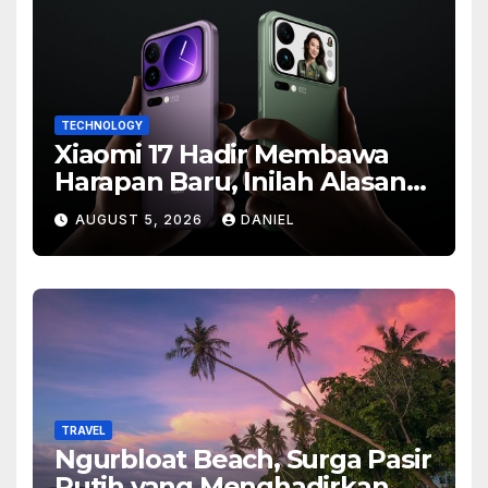
Harapan Baru, Inilah Alasan
Banyak Orang Menantikan
AUGUST 5, 2026
DANIEL
Ponsel Flagship Ini
TRAVEL
Ngurbloat Beach, Surga Pasir
Putih yang Menghadirkan
Ketenangan dan Pesona
AUGUST 3, 2026
DANIEL
Alam Tak Terlupakan