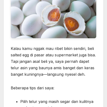
Kalau kamu nggak mau ribet bikin sendiri, beli
salted egg di pasar atau supermarket juga bisa.
Tapi jangan asal beli ya, saya pernah dapet
telur asin yang baunya amis banget dan keras
banget kuningnya—langsung nyesel deh.
Beberapa tips dari saya:
Pilih telur yang masih segar dan kulitnya
mulus tanpa retak.
Kalau bisa, cari yang berwarna agak
gelap dan kuning telurnya terlihat padat,
bukan cair.
Cium aromanya, kalau terlalu amis berarti