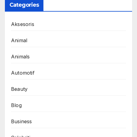
Animals
Automotif
Beauty
Blog
Business
Celebriti
Culinery
Cultured