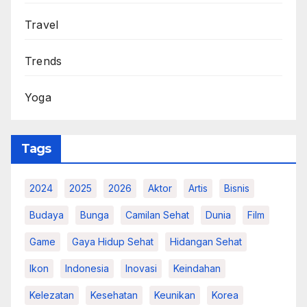
Tags
2024
2025
2026
Aktor
Artis
Bisnis
Budaya
Bunga
Camilan Sehat
Dunia
Film
Game
Gaya Hidup Sehat
Hidangan Sehat
Ikon
Indonesia
Inovasi
Keindahan
Kelezatan
Kesehatan
Keunikan
Korea
Kuliner
Kuliner Nusantara
Kuliner Tradisional
Makanan Tradisional
Masakan Rumahan
Mobil
Olahraga
Otomotif
Populer
Resep
Resep Tradisional
Sinopsis
Spesies
Tarian