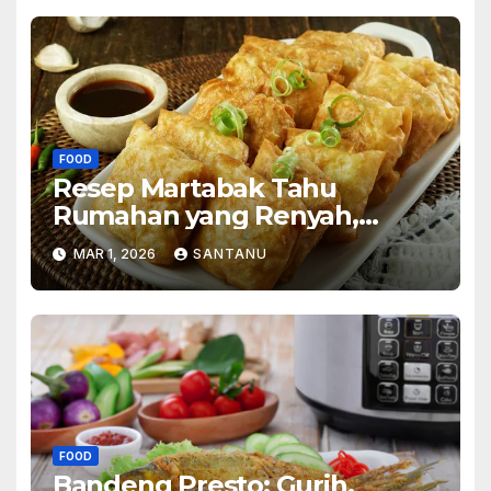
Resep Martabak Tahu
Rumahan yang Renyah,
Gurih, dan Selalu Bikin Rindu
MAR 1, 2026
SANTANU
Suasana Hangat di Dapur
FOOD
Bandeng Presto: Gurih,
Lembut, dan Penuh Cerita
FEB 14, 2026
SANTANU