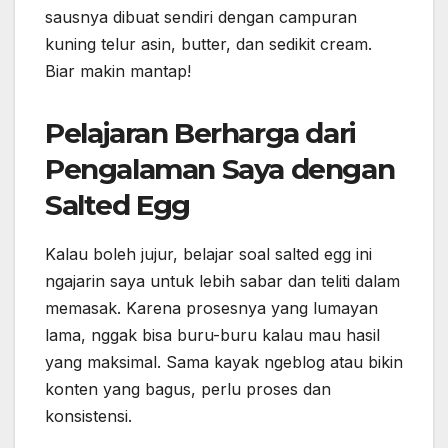
Pengalaman Saya dengan
Salted Egg
Kalau boleh jujur, belajar soal salted egg ini
ngajarin saya untuk lebih sabar dan teliti dalam
memasak. Karena prosesnya yang lumayan
lama, nggak bisa buru-buru kalau mau hasil
yang maksimal. Sama kayak ngeblog atau bikin
konten yang bagus, perlu proses dan
konsistensi.
Kadang saya pernah merasa frustrasi karena
gagal bikin telur asin yang pas, tapi setelah
beberapa kali coba, akhirnya dapat resep dan
cara yang cocok buat saya. Hal ini juga
mengingatkan saya buat nggak gampang