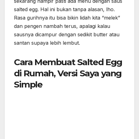
sekarang hampir pasti ada menu dengan saus
salted egg. Hal ini bukan tanpa alasan, lho.
Rasa gurihnya itu bisa bikin lidah kita “melek”
dan pengen nambah terus, apalagi kalau
sausnya dicampur dengan sedikit butter atau
santan supaya lebih lembut.
Cara Membuat Salted Egg
di Rumah, Versi Saya yang
Simple