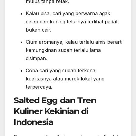
kemungkinan sudah terlalu lama
disimpan.
Coba cari yang sudah terkenal
kualitasnya atau merek lokal yang
terpercaya.
Salted Egg dan Tren
Kuliner Kekinian di
Indonesia
Percaya nggak, salted egg sekarang jadi salah
satu bahan favorit di banyak kafe dan restoran
kekinian? Saya sendiri ikut nimbrung ikutan
masak pakai saus salted egg, dan reaksi
teman-teman tuh selalu wow!