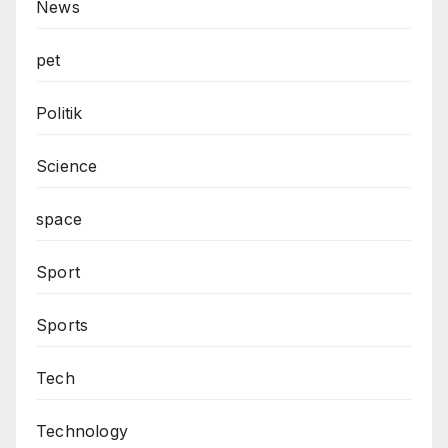
Science
space
Sport
Sports
Tech
Technology
Travel
Trends
Yoga