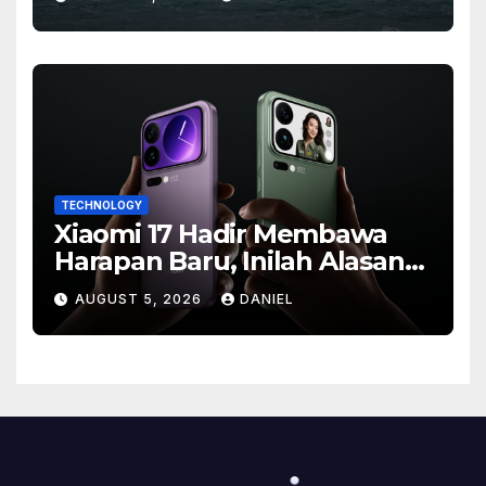
TECHNOLOGY
Xiaomi 17 Hadir Membawa
Harapan Baru, Inilah Alasan
Banyak Orang Menantikan
AUGUST 5, 2026
DANIEL
Ponsel Flagship Ini