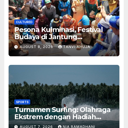
CULTURED
Pesona Kulminasi, Festival
Budaya di Jantung
Kalimantan
AUGUST 8, 2026
TANVI AHUJA
SPORTS
Turnamen Surfing: Olahraga
Ekstrem dengan Hadiah
Besar
AUGUST 7, 2026
NIA RAMADHANI