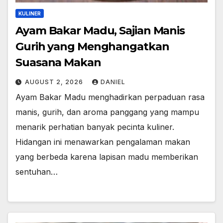
KULINER
Ayam Bakar Madu, Sajian Manis
Gurih yang Menghangatkan
Suasana Makan
AUGUST 2, 2026
DANIEL
Ayam Bakar Madu menghadirkan perpaduan rasa
manis, gurih, dan aroma panggang yang mampu
menarik perhatian banyak pecinta kuliner.
Hidangan ini menawarkan pengalaman makan
yang berbeda karena lapisan madu memberikan
sentuhan…