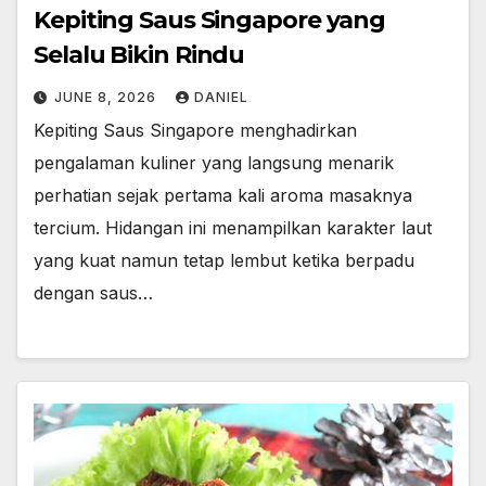
Kepiting Saus Singapore yang
Selalu Bikin Rindu
JUNE 8, 2026
DANIEL
Kepiting Saus Singapore menghadirkan
pengalaman kuliner yang langsung menarik
perhatian sejak pertama kali aroma masaknya
tercium. Hidangan ini menampilkan karakter laut
yang kuat namun tetap lembut ketika berpadu
dengan saus…