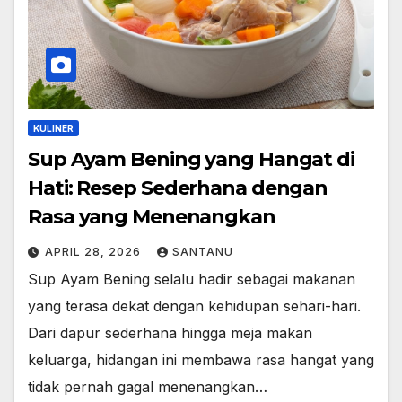
KULINER
Sup Ayam Bening yang Hangat di
Hati: Resep Sederhana dengan
Rasa yang Menenangkan
APRIL 28, 2026
SANTANU
Sup Ayam Bening selalu hadir sebagai makanan
yang terasa dekat dengan kehidupan sehari-hari.
Dari dapur sederhana hingga meja makan
keluarga, hidangan ini membawa rasa hangat yang
tidak pernah gagal menenangkan…