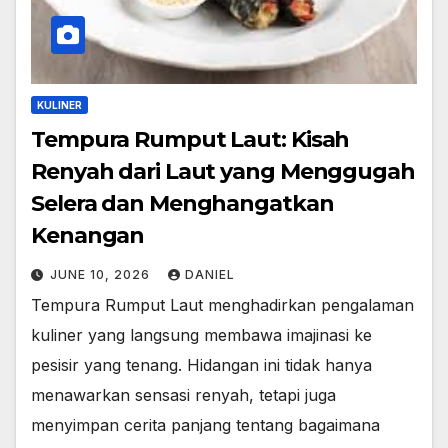
KULINER
Tempura Rumput Laut: Kisah
Renyah dari Laut yang Menggugah
Selera dan Menghangatkan
Kenangan
JUNE 10, 2026
DANIEL
Tempura Rumput Laut menghadirkan pengalaman
kuliner yang langsung membawa imajinasi ke
pesisir yang tenang. Hidangan ini tidak hanya
menawarkan sensasi renyah, tetapi juga
menyimpan cerita panjang tentang bagaimana