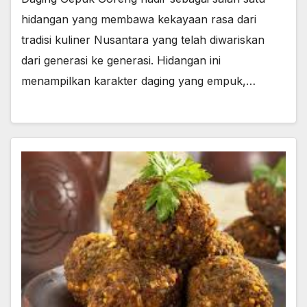
hidangan yang membawa kekayaan rasa dari
tradisi kuliner Nusantara yang telah diwariskan
dari generasi ke generasi. Hidangan ini
menampilkan karakter daging yang empuk,…