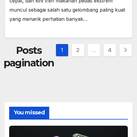
cepat, dan kini tren makanan pedas ekstrem
muncul sebagai salah satu gelombang paling kuat
yang menarik perhatian banyak…
Posts
1
2
…
4
pagination
You missed