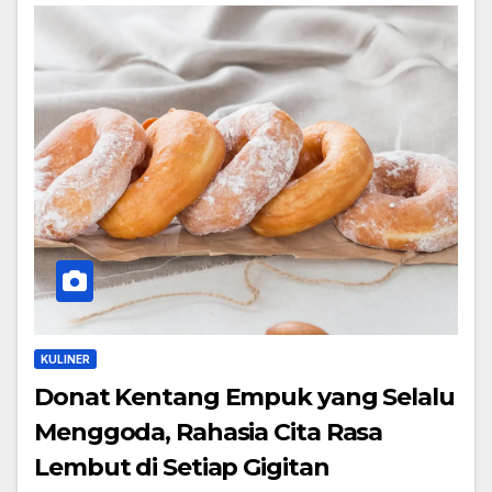
KULINER
Donat Kentang Empuk yang Selalu
Menggoda, Rahasia Cita Rasa
Lembut di Setiap Gigitan