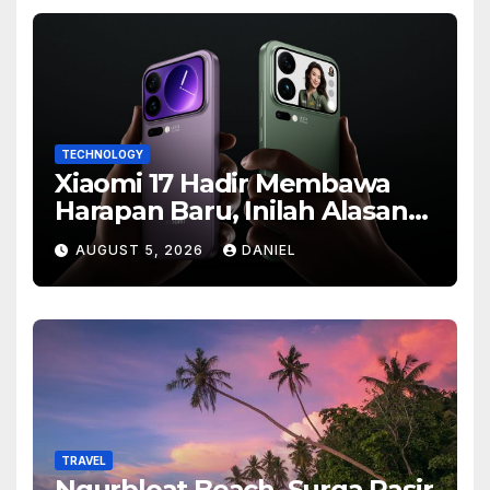
TECHNOLOGY
Xiaomi 17 Hadir Membawa
Harapan Baru, Inilah Alasan
Banyak Orang Menantikan
AUGUST 5, 2026
DANIEL
Ponsel Flagship Ini
TRAVEL
Ngurbloat Beach, Surga Pasir