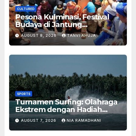
CULTURED
Pesona Kulminasi, Festival
Budaya di Jantung
Kalimantan
AUGUST 8, 2026
TANVI AHUJA
SPORTS
Turnamen Surfing: Olahraga
Ekstrem dengan Hadiah
Besar
AUGUST 7, 2026
NIA RAMADHANI