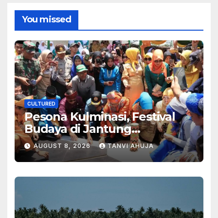
You missed
CULTURED
Pesona Kulminasi, Festival
Budaya di Jantung
Kalimantan
AUGUST 8, 2026
TANVI AHUJA