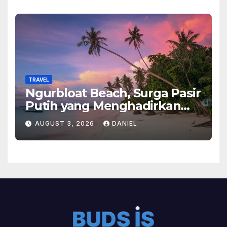
TRAVEL
Ngurbloat Beach, Surga Pasir
Putih yang Menghadirkan
Ketenangan dan Pesona
AUGUST 3, 2026
DANIEL
Alam Tak Terlupakan