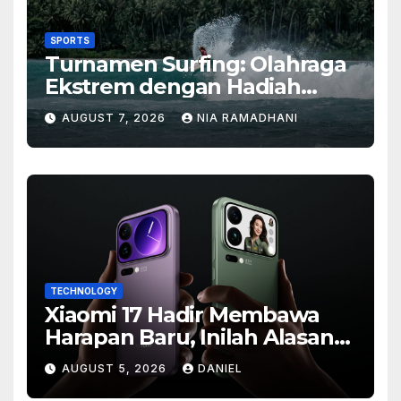
SPORTS
Turnamen Surfing: Olahraga
Ekstrem dengan Hadiah
Besar
AUGUST 7, 2026
NIA RAMADHANI
TECHNOLOGY
Xiaomi 17 Hadir Membawa
Harapan Baru, Inilah Alasan
Banyak Orang Menantikan
AUGUST 5, 2026
DANIEL
Ponsel Flagship Ini