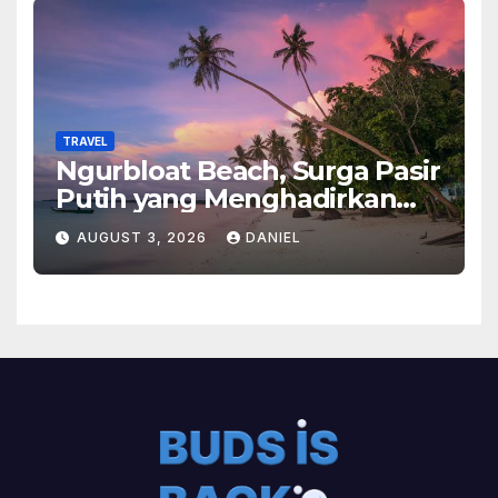
TRAVEL
Ngurbloat Beach, Surga Pasir
Putih yang Menghadirkan
Ketenangan dan Pesona
AUGUST 3, 2026
DANIEL
Alam Tak Terlupakan