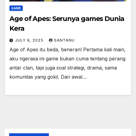
GAME
Age of Apes: Serunya games Dunia
Kera
JULY 9, 2025
SANTANU
Age of Apes itu beda, beneran! Pertama kali main,
aku ngerasa ini game bukan cuma tentang perang
antar clan, tapi juga soal strategi, drama, sama
komunitas yang gokil. Dari awal…