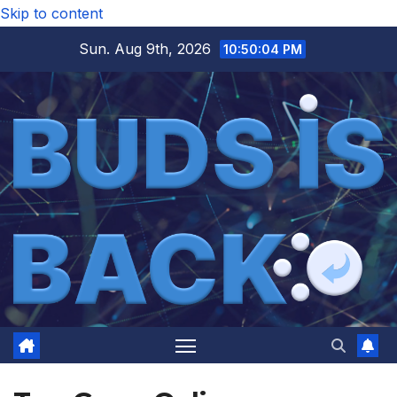
Skip to content
Sun. Aug 9th, 2026
10:50:04 PM