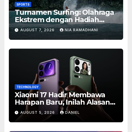
SPORTS
Turnamen Surfing: Olahraga
Ekstrem dengan Hadiah
Besar
AUGUST 7, 2026
NIA RAMADHANI
TECHNOLOGY
Xiaomi 17 Hadir Membawa
Harapan Baru, Inilah Alasan
Banyak Orang Menantikan
AUGUST 5, 2026
DANIEL
Ponsel Flagship Ini