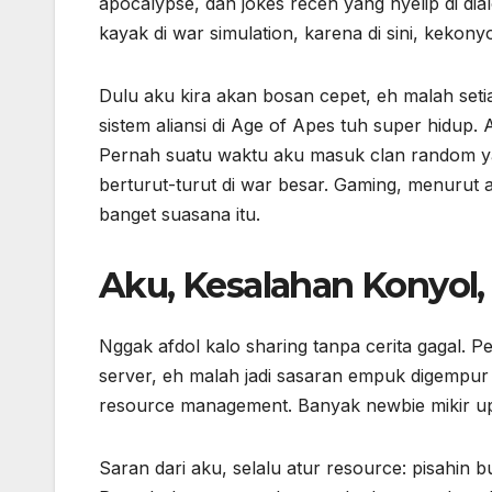
apocalypse, dan jokes receh yang nyelip di dia
kayak di war simulation, karena di sini, kekonyo
Dulu aku kira akan bosan cepet, eh malah setiap
sistem aliansi di Age of Apes tuh super hidup.
Pernah suatu waktu aku masuk clan random yan
berturut-turut di war besar. Gaming, menurut
banget suasana itu.
Aku, Kesalahan Konyol,
Nggak afdol kalo sharing tanpa cerita gagal. P
server, eh malah jadi sasaran empuk digempur t
resource management. Banyak newbie mikir upgr
Saran dari aku, selalu atur resource: pisahin