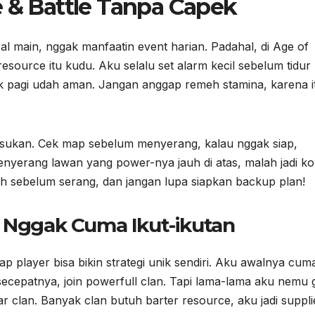
e & Battle Tanpa Capek
al main, nggak manfaatin event harian. Padahal, di Age of
resource itu kudu. Aku selalu set alarm kecil sebelum tidur
ok pagi udah aman. Jangan anggap remeh stamina, karena i
 pasukan. Cek map sebelum menyerang, kalau nggak siap,
nyerang lawan yang power-nya jauh di atas, malah jadi k
uh sebelum serang, dan jangan lupa siapkan backup plan!
, Nggak Cuma Ikut-ikutan
ap player bisa bikin strategi unik sendiri. Aku awalnya cuma
ecepatnya, join powerfull clan. Tapi lama-lama aku nemu 
 clan. Banyak clan butuh barter resource, aku jadi suppli