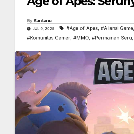
Age of Apes: Serun
By
Santanu
#Age of Apes
,
#Aliansi Game
JUL 9, 2025
#Komunitas Gamer
,
#MMO
,
#Permainan Seru