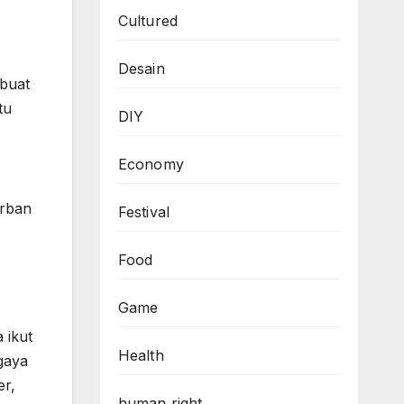
Cultured
Desain
 buat
tu
DIY
Economy
orban
Festival
Food
Game
 ikut
Health
gaya
er,
human right