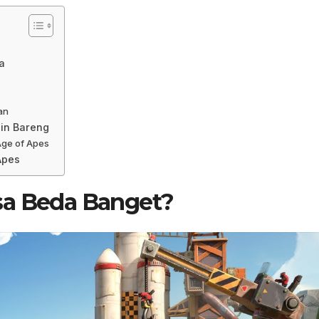
a
an
ain Bareng
Age of Apes
Apes
sa Beda Banget?