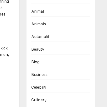
nning
ak
Animal
res
Animals
Automotif
kick.
Beauty
emen,
Blog
Business
Celebriti
Culinery