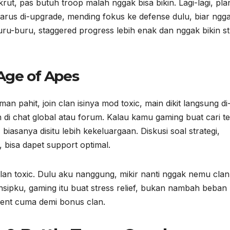
ut, pas butuh troop malah nggak bisa bikin. Lagi-lagi, pla
harus di-upgrade, mending fokus ke defense dulu, biar ngg
u-buru, staggered progress lebih enak dan nggak bikin st
 Age of Apes
an pahit, join clan isinya mod toxic, main dikit langsung di-
an di chat global atau forum. Kalau kamu gaming buat cari t
iasanya disitu lebih kekeluargaan. Diskusi soal strategi,
, bisa dapet support optimal.
clan toxic. Dulu aku nanggung, mikir nanti nggak nemu clan
sipku, gaming itu buat stress relief, bukan nambah beban
ment cuma demi bonus clan.