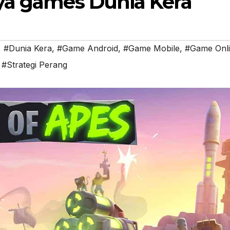
ya games Dunia Kera
,
#Dunia Kera
,
#Game Android
,
#Game Mobile
,
#Game Onl
,
#Strategi Perang