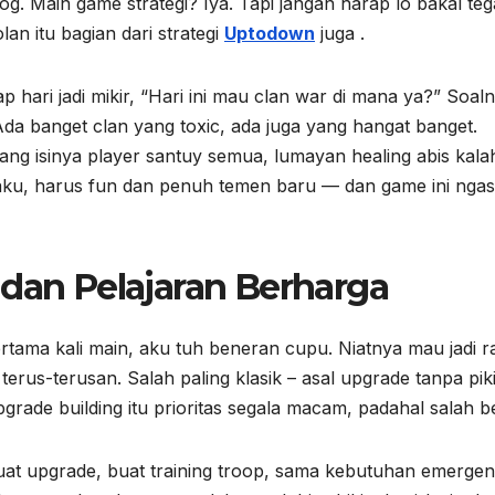
log. Main game strategi? Iya. Tapi jangan harap lo bakal te
lan itu bagian dari strategi
Uptodown
juga .
 hari jadi mikir, “Hari ini mau clan war di mana ya?” Soal
 Ada banget clan yang toxic, ada juga yang hangat banget.
g isinya player santuy semua, lumayan healing abis kala
 aku, harus fun dan penuh temen baru — dan game ini ngas
 dan Pelajaran Berharga
ertama kali main, aku tuh beneran cupu. Niatnya mau jadi ra
erus-terusan. Salah paling klasik – asal upgrade tanpa piki
ade building itu prioritas segala macam, padahal salah b
 buat upgrade, buat training troop, sama kebutuhan emergen