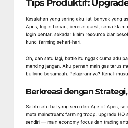
Tips Produktif: Upgrad
Kesalahan yang sering aku liat: banyak yang as
Apes, log in harian, beresin quest, sama klaim 
login bentar, sekadar klaim resource biar bes
kunci farming sehari-hari.
Oh, dan satu lagi, battle itu nggak cuma adu
mending jangan. Aku pernah main gas terus me
bullying berjamaah. Pelajarannya? Kenali mus
Berkreasi dengan Strategi
Salah satu hal yang seru dari Age of Apes, seti
meta mainstream: farming troop, upgrade HQ s
sendiri — main economy focus dan trading antar