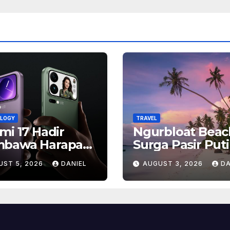
LOGY
TRAVEL
mi 17 Hadir
Ngurbloat Beac
bawa Harapan
Surga Pasir Put
, Inilah Alasan
yang Menghadi
UST 5, 2026
DANIEL
AUGUST 3, 2026
DA
yak Orang
Ketenangan da
antikan Ponsel
Pesona Alam T
ship Ini
Terlupakan