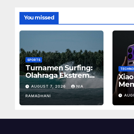
You missed
SPORTS
Turnamen Surfing:
TECHNO
Olahraga Ekstrem
Xiao
dengan Hadiah
Mem
AUGUST 7, 2026
NIA
Besar
Baru
AUG
RAMADHANI
Ban
Men
Flag