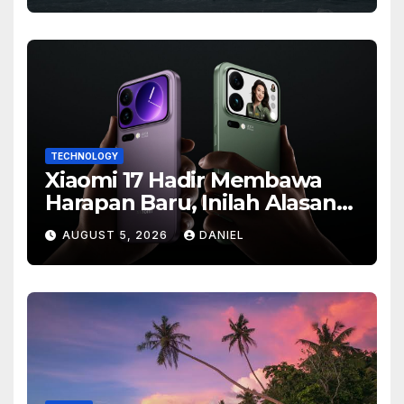
TECHNOLOGY
Xiaomi 17 Hadir Membawa
Harapan Baru, Inilah Alasan
Banyak Orang Menantikan
AUGUST 5, 2026
DANIEL
Ponsel Flagship Ini