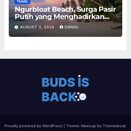
TRAVEL
Ngurbloat Beach, Surga Pasir
Putih yang Menghadirkan
Ketenangan dan Pesona
AUGUST 3, 2026
DANIEL
Alam Tak Terlupakan
Proudly powered by WordPress
|
Theme:
Newsup
by
Themeansar
.