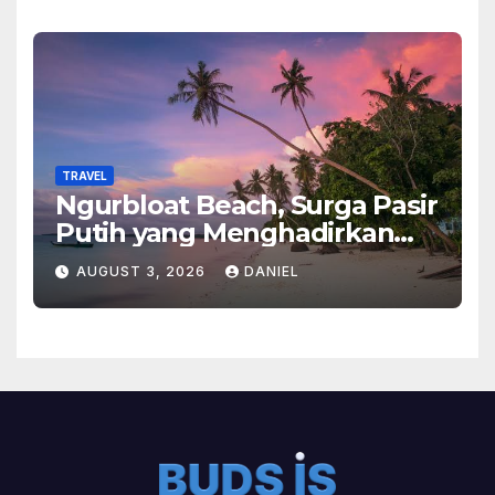
TRAVEL
Ngurbloat Beach, Surga Pasir
Putih yang Menghadirkan
Ketenangan dan Pesona
AUGUST 3, 2026
DANIEL
Alam Tak Terlupakan