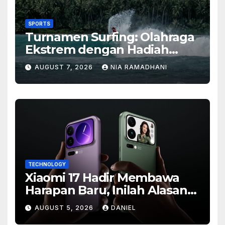
SPORTS
Turnamen Surfing: Olahraga
Ekstrem dengan Hadiah
Besar
AUGUST 7, 2026
NIA RAMADHANI
TECHNOLOGY
Xiaomi 17 Hadir Membawa
Harapan Baru, Inilah Alasan
Banyak Orang Menantikan
AUGUST 5, 2026
DANIEL
Ponsel Flagship Ini