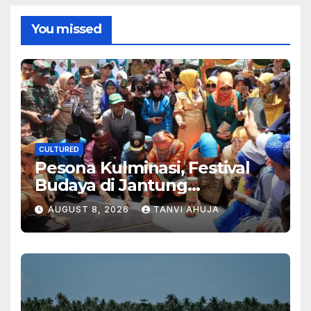
You missed
CULTURED
Pesona Kulminasi, Festival
Budaya di Jantung
Kalimantan
AUGUST 8, 2026
TANVI AHUJA