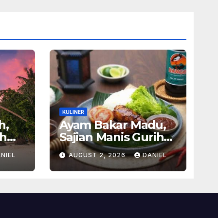
KULINER
h,
Ayam Bakar Madu,
ih
Sajian Manis Gurih
rkan
yang
NIEL
AUGUST 2, 2026
DANIEL
n
Menghangatkan
ak
Suasana Makan