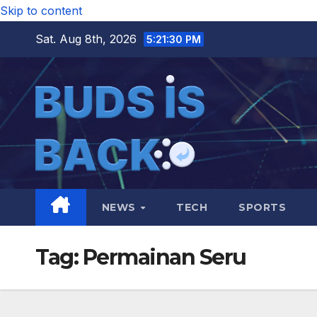
Skip to content
Sat. Aug 8th, 2026
5:21:31 PM
NEWS
TECH
SPORTS
Tag:
Permainan Seru