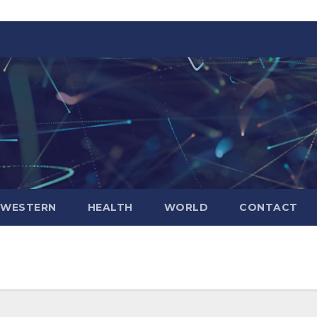
WESTERN
HEALTH
WORLD
CONTACT