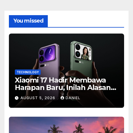
You missed
TECHNOLOGY
Xiaomi 17 Hadir Membawa
Harapan Baru, Inilah Alasan
Banyak Orang Menantikan
AUGUST 5, 2026
DANIEL
Ponsel Flagship Ini