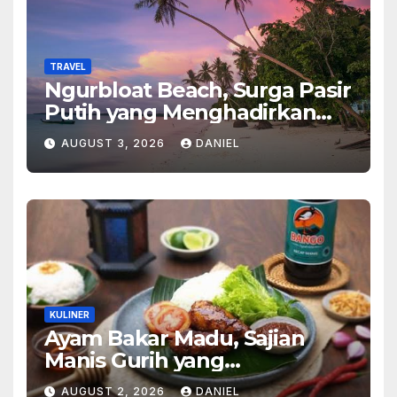
TRAVEL
Ngurbloat Beach, Surga Pasir
Putih yang Menghadirkan
Ketenangan dan Pesona
AUGUST 3, 2026
DANIEL
Alam Tak Terlupakan
KULINER
Ayam Bakar Madu, Sajian
Manis Gurih yang
Menghangatkan Suasana
AUGUST 2, 2026
DANIEL