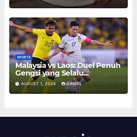
Makan
SPORTS
Malaysia vs Laos: Duel Penuh
Gengsi yang Selalu
Menghadirkan Cerita
AUGUST 1, 2026
DANIEL
Menarik di Lapangan