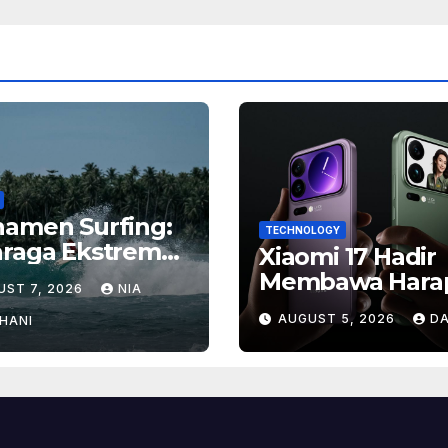
namen Surfing:
TECHNOLOGY
hraga Ekstrem
Xiaomi 17 Hadir
gan Hadiah
Membawa Hara
UST 7, 2026
NIA
ar
Baru, Inilah Ala
AUGUST 5, 2026
DA
HANI
Banyak Orang
Menantikan Pon
Flagship Ini