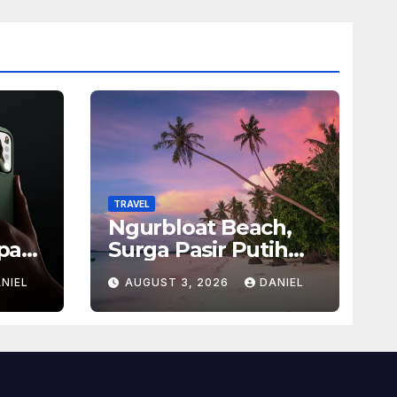
TRAVEL
Ngurbloat Beach,
pan
Surga Pasir Putih
san
yang Menghadirkan
NIEL
AUGUST 3, 2026
DANIEL
Ketenangan dan
sel
Pesona Alam Tak
Terlupakan