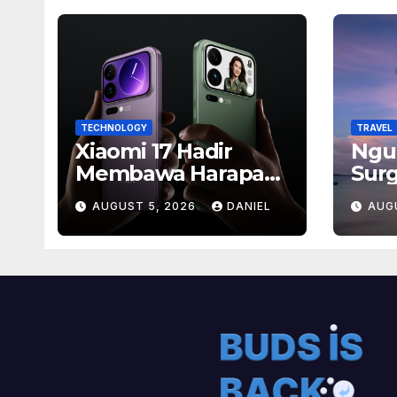
TECHNOLOGY
TRAVEL
Xiaomi 17 Hadir
Ngur
Membawa Harapan
Surg
Baru, Inilah Alasan
yan
AUGUST 5, 2026
DANIEL
AUG
Banyak Orang
Ket
Menantikan Ponsel
Pes
Flagship Ini
Ter