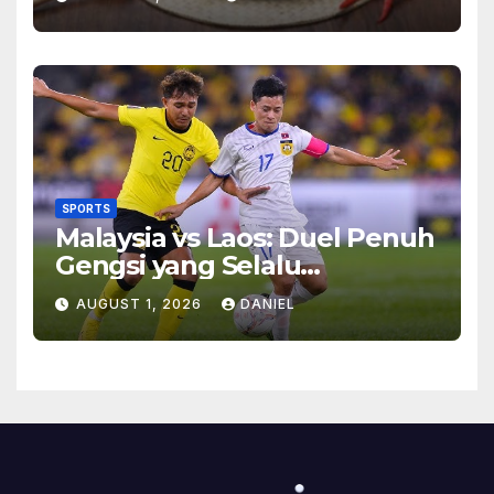
Makan
SPORTS
Malaysia vs Laos: Duel Penuh
Gengsi yang Selalu
Menghadirkan Cerita
AUGUST 1, 2026
DANIEL
Menarik di Lapangan