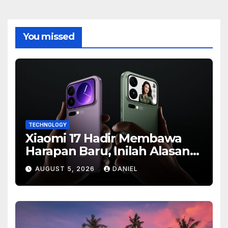
You missed
TECHNOLOGY
Xiaomi 17 Hadir Membawa
Harapan Baru, Inilah Alasan
Banyak Orang Menantikan
AUGUST 5, 2026
DANIEL
Ponsel Flagship Ini