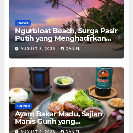
TRAVEL
Ngurbloat Beach, Surga Pasir
Putih yang Menghadirkan
Ketenangan dan Pesona
AUGUST 3, 2026
DANIEL
Alam Tak Terlupakan
KULINER
Ayam Bakar Madu, Sajian
Manis Gurih yang
Menghangatkan Suasana
AUGUST 2, 2026
DANIEL