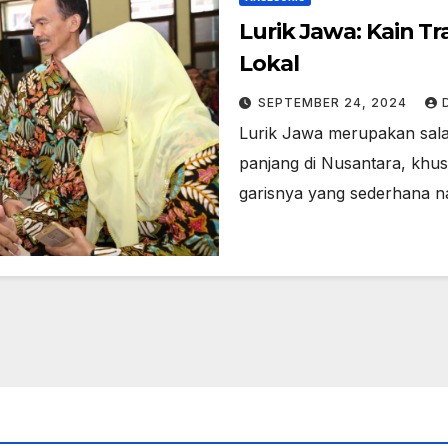
Lurik Jawa: Kain T
Lokal
SEPTEMBER 24, 2024
Lurik Jawa merupakan salah 
panjang di Nusantara, khusu
garisnya yang sederhana n