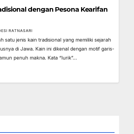
radisional dengan Pesona Kearifan
DESI RATNASARI
satu jenis kain tradisional yang memiliki sejarah
snya di Jawa. Kain ini dikenal dengan motif garis-
amun penuh makna. Kata “lurik”…