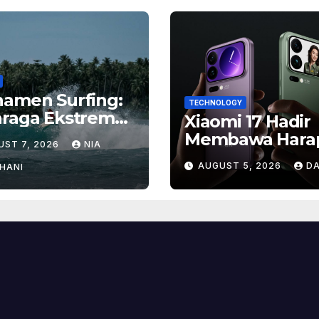
namen Surfing:
TECHNOLOGY
hraga Ekstrem
Xiaomi 17 Hadir
gan Hadiah
Membawa Hara
UST 7, 2026
NIA
ar
Baru, Inilah Ala
AUGUST 5, 2026
DA
HANI
Banyak Orang
Menantikan Pon
Flagship Ini