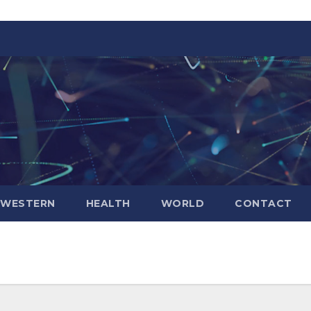
WESTERN
HEALTH
WORLD
CONTACT