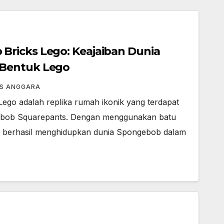
ricks Lego: Keajaiban Dunia
Bentuk Lego
S ANGGARA
go adalah replika rumah ikonik yang terdapat
gebob Squarepants. Dengan menggunakan batu
ni berhasil menghidupkan dunia Spongebob dalam