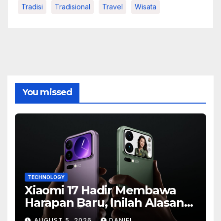
Tradisi
Tradisional
Travel
Wisata
You missed
TECHNOLOGY
Xiaomi 17 Hadir Membawa
Harapan Baru, Inilah Alasan
Banyak Orang Menantikan
AUGUST 5, 2026
DANIEL