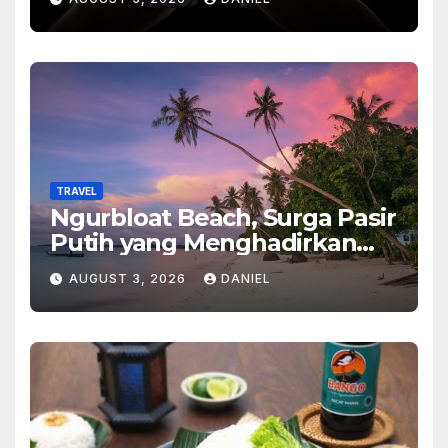
Ponsel Flagship Ini
TRAVEL
Ngurbloat Beach, Surga Pasir
Putih yang Menghadirkan
Ketenangan dan Pesona
AUGUST 3, 2026
DANIEL
Alam Tak Terlupakan