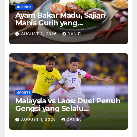
KULINER
Ayam Bakar Madu, Sajian
Manis Gurih yang
Menghangatkan Suasana
AUGUST 2, 2026
DANIEL
Makan
SPORTS
Malaysia vs Laos: Duel Penuh
Gengsi yang Selalu
Menghadirkan Cerita
AUGUST 1, 2026
DANIEL
Menarik di Lapangan