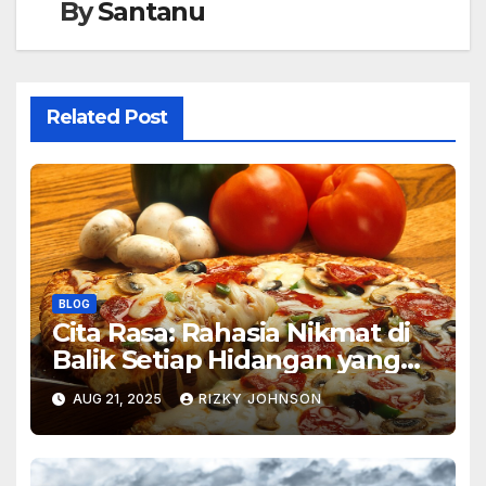
By
Santanu
Related Post
BLOG
Cita Rasa: Rahasia Nikmat di
Balik Setiap Hidangan yang
Sering Kita Lupa
AUG 21, 2025
RIZKY JOHNSON