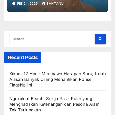
Legenda di Layar Lebar
FEB 24, 2025
SANTANU
Recent Posts
Xiaomi 17 Hadir Membawa Harapan Baru, Inilah
Alasan Banyak Orang Menantikan Ponsel
Flagship Ini
Ngurbloat Beach, Surga Pasir Putih yang
Menghadirkan Ketenangan dan Pesona Alam
Tak Terlupakan