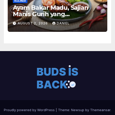
KULINER
Ayam Bakar Madu, Sajian
Manis Gurih yang
Menghangatkan Suasana
AUGUST 2, 2026
DANIEL
Makan
Proudly powered by WordPress
|
Theme:
Newsup
by
Themeansar
.