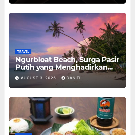
TRAVEL
Ngurbloat Beach, Surga Pasir
Putih yang Menghadirkan
Ketenangan dan Pesona
AUGUST 3, 2026
DANIEL
Alam Tak Terlupakan