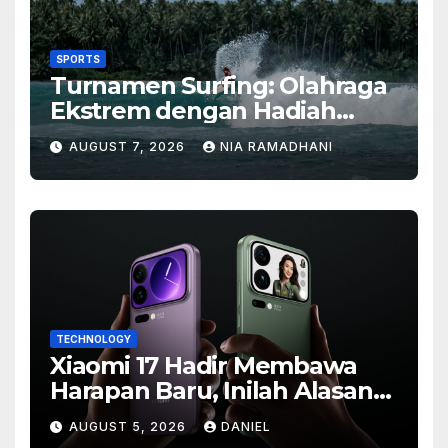
SPORTS
Turnamen Surfing: Olahraga
Ekstrem dengan Hadiah
Besar
AUGUST 7, 2026
NIA RAMADHANI
TECHNOLOGY
Xiaomi 17 Hadir Membawa
Harapan Baru, Inilah Alasan
Banyak Orang Menantikan
AUGUST 5, 2026
DANIEL
Ponsel Flagship Ini