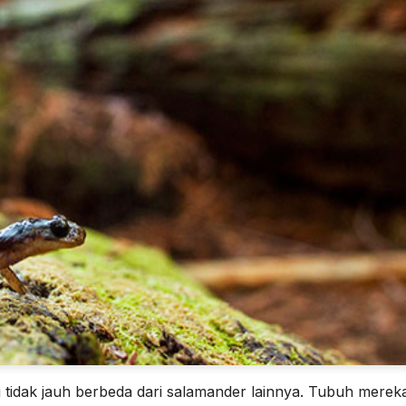
 tidak jauh berbeda dari salamander lainnya. Tubuh merek