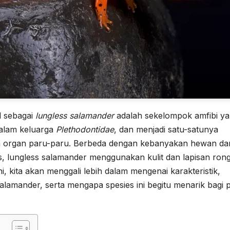
l sebagai
lungless salamander
adalah sekelompok amfibi y
dalam keluarga
Plethodontidae
, dan menjadi satu-satunya
 organ paru-paru. Berbeda dengan kebanyakan hewan da
 lungless salamander menggunakan kulit dan lapisan ron
i, kita akan menggali lebih dalam mengenai karakteristik,
 salamander, serta mengapa spesies ini begitu menarik bagi 