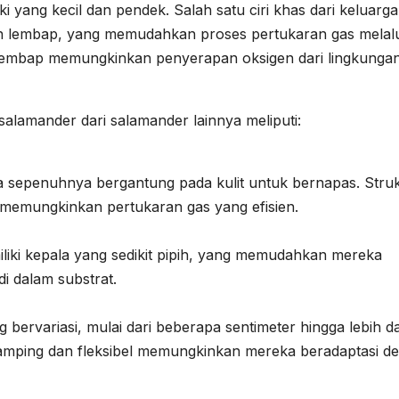
 yang kecil dan pendek. Salah satu ciri khas dari keluarga
 dan lembap, yang memudahkan proses pertukaran gas melal
alu lembap memungkinkan penyerapan oksigen dari lingkunga
salamander dari salamander lainnya meliputi:
sepenuhnya bergantung pada kulit untuk bernapas. Stru
h memungkinkan pertukaran gas yang efisien.
liki kepala yang sedikit pipih, yang memudahkan mereka
di dalam substrat.
bervariasi, mulai dari beberapa sentimeter hingga lebih da
amping dan fleksibel memungkinkan mereka beradaptasi d