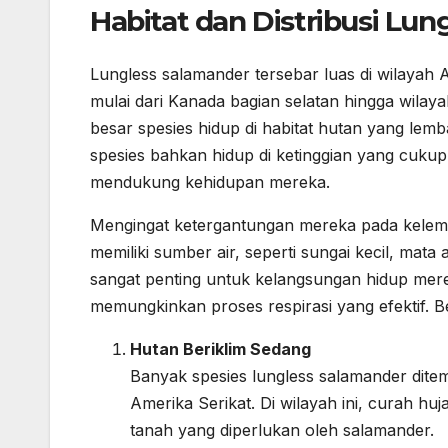
Habitat dan Distribusi Lu
Lungless salamander tersebar luas di wilayah
mulai dari Kanada bagian selatan hingga wila
besar spesies hidup di habitat hutan yang lem
spesies bahkan hidup di ketinggian yang cukup
mendukung kehidupan mereka.
Mengingat ketergantungan mereka pada kelemb
memiliki sumber air, seperti sungai kecil, mata
sangat penting untuk kelangsungan hidup mere
memungkinkan proses respirasi yang efektif. Be
Hutan Beriklim Sedang
Banyak spesies lungless salamander ditem
Amerika Serikat. Di wilayah ini, curah h
tanah yang diperlukan oleh salamander.