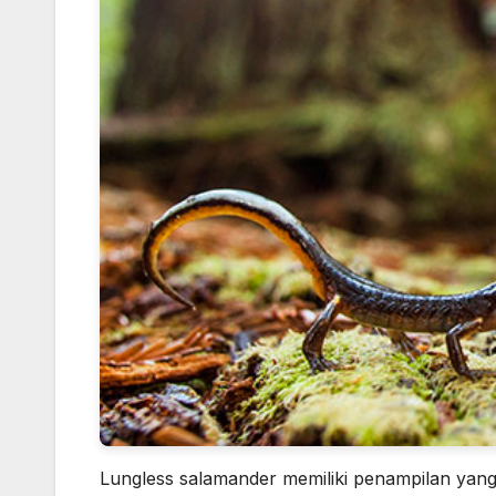
Lungless salamander memiliki penampilan yang