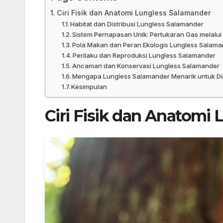
Ciri Fisik dan Anatomi Lungless Salamander
Habitat dan Distribusi Lungless Salamander
Sistem Pernapasan Unik: Pertukaran Gas melalui 
Pola Makan dan Peran Ekologis Lungless Salam
Perilaku dan Reproduksi Lungless Salamander
Ancaman dan Konservasi Lungless Salamander
Mengapa Lungless Salamander Menarik untuk Dip
Kesimpulan
Ciri Fisik dan Anatomi