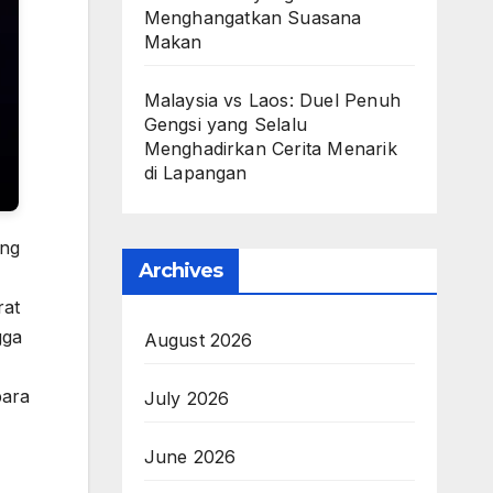
Menghangatkan Suasana
Makan
Malaysia vs Laos: Duel Penuh
Gengsi yang Selalu
Menghadirkan Cerita Menarik
di Lapangan
ang
Archives
rat
gga
August 2026
para
July 2026
June 2026