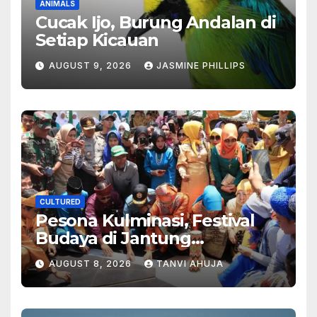
ANIMALS
Cucak Ijo, Burung Andalan di
Setiap Kicauan
AUGUST 9, 2026
JASMINE PHILLIPS
CULTURED
Pesona Kulminasi, Festival
Budaya di Jantung
Kalimantan
AUGUST 8, 2026
TANVI AHUJA