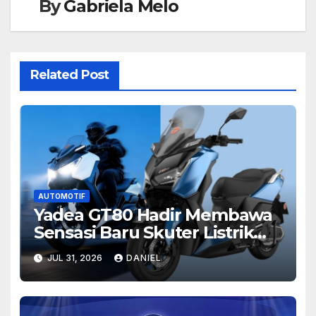
By
Gabriela Melo
Related Post
AUTOMOTIF
Yadea GT80 Hadir Membawa
Sensasi Baru Skuter Listrik
Modern yang Penuh Gaya
JUL 31, 2026
DANIEL