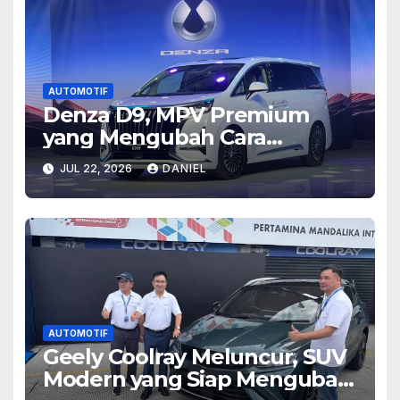
AUTOMOTIF
Denza D9, MPV Premium
yang Mengubah Cara
Pandang tentang
JUL 22, 2026
DANIEL
Kenyamanan Berkendara
Modern
AUTOMOTIF
Geely Coolray Meluncur, SUV
Modern yang Siap Mengubah