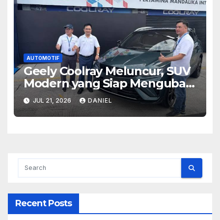
AUTOMOTIF
Geely Coolray Meluncur, SUV
Modern yang Siap Mengubah
Persaingan di Kelasnya
JUL 21, 2026
DANIEL
Recent Posts