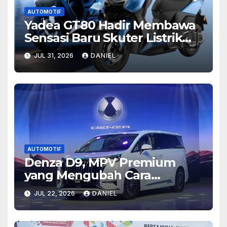
AUTOMOTIF
Yadea GT80 Hadir Membawa
Sensasi Baru Skuter Listrik
Modern yang Penuh Gaya
JUL 31, 2026
DANIEL
AUTOMOTIF
Denza D9, MPV Premium
yang Mengubah Cara
Pandang tentang
JUL 22, 2026
DANIEL
Kenyamanan Berkendara
Modern