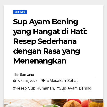
KULINER
Sup Ayam Bening
yang Hangat di Hati:
Resep Sederhana
dengan Rasa yang
Menenangkan
By
Santanu
#Masakan Sehat
,
APR 28, 2026
#Resep Sup Rumahan
,
#Sup Ayam Bening