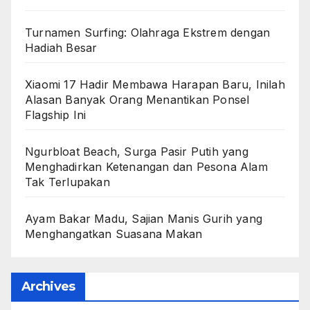
Turnamen Surfing: Olahraga Ekstrem dengan
Hadiah Besar
Xiaomi 17 Hadir Membawa Harapan Baru, Inilah
Alasan Banyak Orang Menantikan Ponsel
Flagship Ini
Ngurbloat Beach, Surga Pasir Putih yang
Menghadirkan Ketenangan dan Pesona Alam
Tak Terlupakan
Ayam Bakar Madu, Sajian Manis Gurih yang
Menghangatkan Suasana Makan
Archives