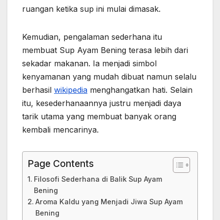
ruangan ketika sup ini mulai dimasak.
Kemudian, pengalaman sederhana itu
membuat Sup Ayam Bening terasa lebih dari
sekadar makanan. Ia menjadi simbol
kenyamanan yang mudah dibuat namun selalu
berhasil
wikipedia
menghangatkan hati. Selain
itu, kesederhanaannya justru menjadi daya
tarik utama yang membuat banyak orang
kembali mencarinya.
Page Contents
Filosofi Sederhana di Balik Sup Ayam
Bening
Aroma Kaldu yang Menjadi Jiwa Sup Ayam
Bening