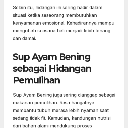
Selain itu, hidangan ini sering hadir dalam
situasi ketika seseorang membutuhkan
kenyamanan emosional. Kehadirannya mampu
mengubah suasana hati menjadi lebih tenang
dan damai.
Sup Ayam Bening
sebagai Hidangan
Pemulihan
Sup Ayam Bening juga sering dianggap sebagai
makanan pemulihan. Rasa hangatnya
membantu tubuh merasa lebih nyaman saat
sedang tidak fit. Kemudian, kandungan nutrisi
dari bahan alami mendukung proses