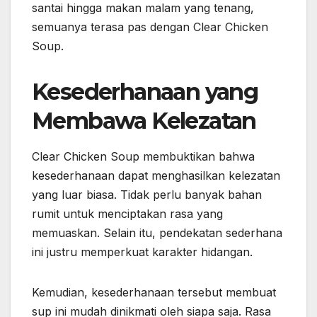
santai hingga makan malam yang tenang,
semuanya terasa pas dengan Clear Chicken
Soup.
Kesederhanaan yang
Membawa Kelezatan
Clear Chicken Soup membuktikan bahwa
kesederhanaan dapat menghasilkan kelezatan
yang luar biasa. Tidak perlu banyak bahan
rumit untuk menciptakan rasa yang
memuaskan. Selain itu, pendekatan sederhana
ini justru memperkuat karakter hidangan.
Kemudian, kesederhanaan tersebut membuat
sup ini mudah dinikmati oleh siapa saja. Rasa