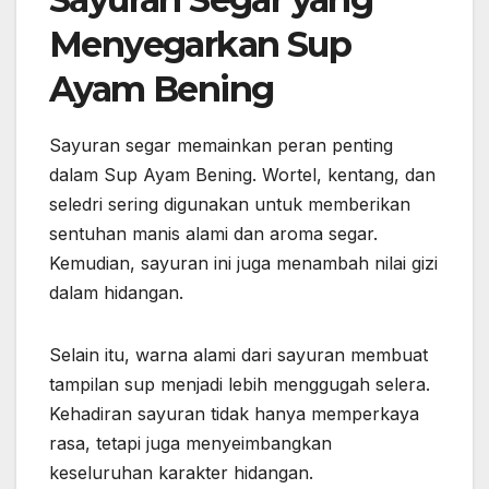
Menyegarkan Sup
Ayam Bening
Sayuran segar memainkan peran penting
dalam Sup Ayam Bening. Wortel, kentang, dan
seledri sering digunakan untuk memberikan
sentuhan manis alami dan aroma segar.
Kemudian, sayuran ini juga menambah nilai gizi
dalam hidangan.
Selain itu, warna alami dari sayuran membuat
tampilan sup menjadi lebih menggugah selera.
Kehadiran sayuran tidak hanya memperkaya
rasa, tetapi juga menyeimbangkan
keseluruhan karakter hidangan.