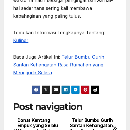
waktu. Ia hadir sebagai pengingat bahwa hal-
hal sederhana sering kali membawa
kebahagiaan yang paling tulus.
Temukan Informasi Lengkapnya Tentang:
Kuliner
Baca Juga Artikel Ini:
Telur Bumbu Gurih
Santan Kehangatan Rasa Rumahan yang
Menggoda Selera
Post navigation
Donat Kentang
Telur Bumbu Gurih
Empuk yang Selalu
Santan Kehangatan