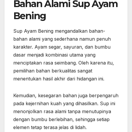
Bahan Alami Sup Ayam
Bening
Sup Ayam Bening mengandalkan bahan-
bahan alami yang sederhana namun penuh
karakter. Ayam segar, sayuran, dan bumbu
dasar menjadi kombinasi utama yang
menciptakan rasa seimbang. Oleh karena itu,
pemilihan bahan berkualitas sangat
menentukan hasil akhir dari hidangan ini.
Kemudian, kesegaran bahan juga berpengaruh
pada kejernihan kuah yang dihasilkan. Sup ini
menonjolkan rasa alami tanpa menutupinya
dengan bumbu berlebihan, sehingga setiap
elemen tetap terasa jelas di lidah.