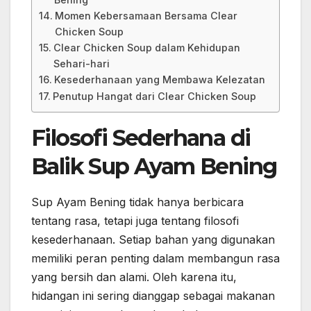
Momen Kebersamaan Bersama Clear
Chicken Soup
Clear Chicken Soup dalam Kehidupan
Sehari-hari
Kesederhanaan yang Membawa Kelezatan
Penutup Hangat dari Clear Chicken Soup
Filosofi Sederhana di
Balik Sup Ayam Bening
Sup Ayam Bening tidak hanya berbicara
tentang rasa, tetapi juga tentang filosofi
kesederhanaan. Setiap bahan yang digunakan
memiliki peran penting dalam membangun rasa
yang bersih dan alami. Oleh karena itu,
hidangan ini sering dianggap sebagai makanan