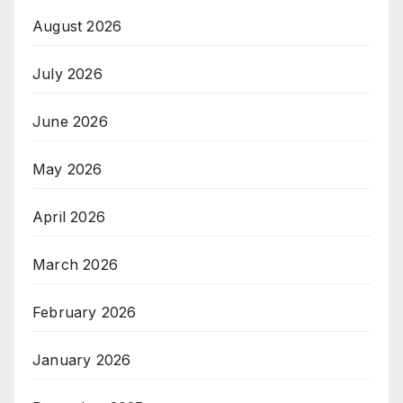
August 2026
July 2026
June 2026
May 2026
April 2026
March 2026
February 2026
January 2026