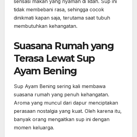
sensasi makan yang nyaman di lidah. Sup ini
tidak membebani rasa, sehingga cocok
dinikmati kapan saja, terutama saat tubuh
membutuhkan kehangatan.
Suasana Rumah yang
Terasa Lewat Sup
Ayam Bening
Sup Ayam Bening sering kali membawa
suasana rumah yang penuh kehangatan.
Aroma yang muncul dari dapur menciptakan
perasaan nostalgia yang kuat. Oleh karena itu,
banyak orang mengaitkan sup ini dengan
momen keluarga.