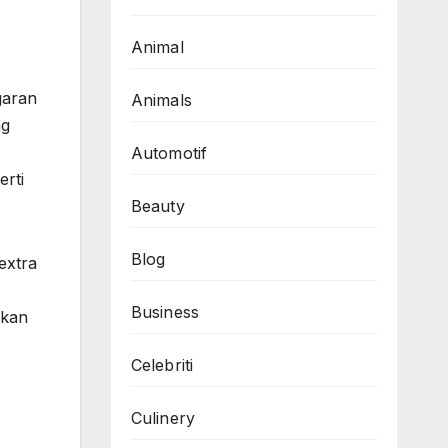
Animal
garan
Animals
ng
Automotif
erti
Beauty
Blog
extra
Business
ukan
Celebriti
Culinery