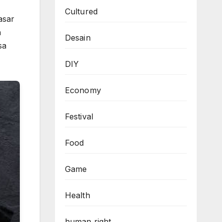
Cultured
asar
n
Desain
sa
DIY
Economy
Festival
Food
Game
Health
human right