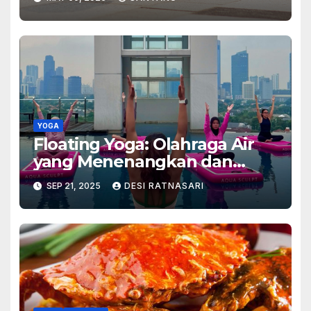
YOGA
Floating Yoga: Olahraga Air
yang Menenangkan dan
Menguatkan Tubuh
SEP 21, 2025
DESI RATNASARI