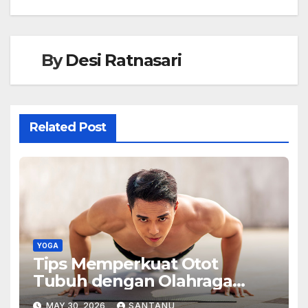
By
Desi Ratnasari
Related Post
YOGA
Tips Memperkuat Otot
Tubuh dengan Olahraga
yang Tepat
MAY 30, 2026
SANTANU