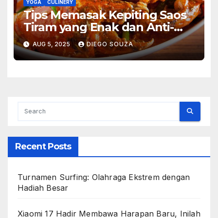
YOGA
CULINERY
Tips Memasak Kepiting Saos
Tiram yang Enak dan Anti-
Amis di Rumah
AUG 5, 2025
DIEGO SOUZA
Recent Posts
Turnamen Surfing: Olahraga Ekstrem dengan
Hadiah Besar
Xiaomi 17 Hadir Membawa Harapan Baru, Inilah