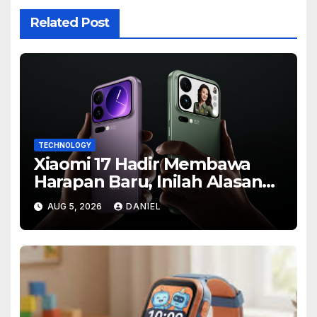
Related Post
TECHNOLOGY
Xiaomi 17 Hadir Membawa
Harapan Baru, Inilah Alasan
Banyak Orang Menantikan
AUG 5, 2026
DANIEL
Ponsel Flagship Ini