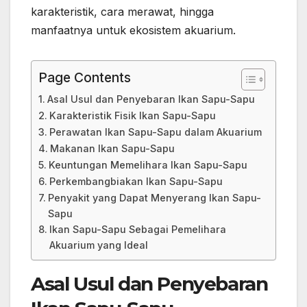
karakteristik, cara merawat, hingga
manfaatnya untuk ekosistem akuarium.
Page Contents
Asal Usul dan Penyebaran Ikan Sapu-Sapu
Karakteristik Fisik Ikan Sapu-Sapu
Perawatan Ikan Sapu-Sapu dalam Akuarium
Makanan Ikan Sapu-Sapu
Keuntungan Memelihara Ikan Sapu-Sapu
Perkembangbiakan Ikan Sapu-Sapu
Penyakit yang Dapat Menyerang Ikan Sapu-
Sapu
Ikan Sapu-Sapu Sebagai Pemelihara
Akuarium yang Ideal
Asal Usul dan Penyebaran