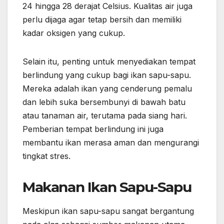
24 hingga 28 derajat Celsius. Kualitas air juga
perlu dijaga agar tetap bersih dan memiliki
kadar oksigen yang cukup.
Selain itu, penting untuk menyediakan tempat
berlindung yang cukup bagi ikan sapu-sapu.
Mereka adalah ikan yang cenderung pemalu
dan lebih suka bersembunyi di bawah batu
atau tanaman air, terutama pada siang hari.
Pemberian tempat berlindung ini juga
membantu ikan merasa aman dan mengurangi
tingkat stres.
Makanan Ikan Sapu-Sapu
Meskipun ikan sapu-sapu sangat bergantung