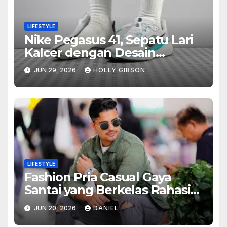
LIFESTYLE
Nike Pegasus 41, Sepatu Lari
Kalcer dengan Desain
Modern
JUN 29, 2026
HOLLY GIBSON
LIFESTYLE
Fashion Pria Casual Gaya
Santai yang Berkelas Rahasia
Tampil Percaya Diri
JUN 20, 2026
DANIEL