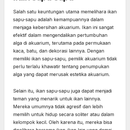
Salah satu keuntungan utama memelihara ikan
sapu-sapu adalah kemampuannya dalam
menjaga kebersihan akuarium. Ikan ini sangat
efektif dalam mengendalikan pertumbuhan
alga di akuarium, terutama pada permukaan
kaca, batu, dan dekorasi lainnya. Dengan
memiliki ikan sapu-sapu, pemilik akuarium tidak
perlu terlalu khawatir tentang penumpukan
alga yang dapat merusak estetika akuarium.
Selain itu, ikan sapu-sapu juga dapat menjadi
teman yang menarik untuk ikan lainnya.
Mereka umumnya tidak agresif dan lebih
memilih untuk hidup secara soliter atau dalam
kelompok kecil. Oleh karena itu, mereka bisa
dipelihara bersama ikan-ikan lain yang damai,