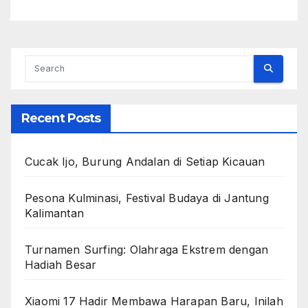
Recent Posts
Cucak Ijo, Burung Andalan di Setiap Kicauan
Pesona Kulminasi, Festival Budaya di Jantung
Kalimantan
Turnamen Surfing: Olahraga Ekstrem dengan
Hadiah Besar
Xiaomi 17 Hadir Membawa Harapan Baru, Inilah