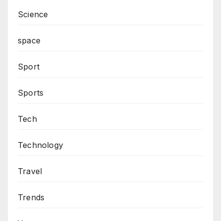
Science
space
Sport
Sports
Tech
Technology
Travel
Trends