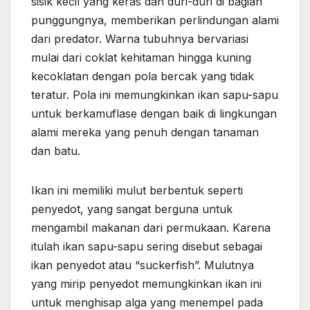
sisik kecil yang keras dan duri-duri di bagian
punggungnya, memberikan perlindungan alami
dari predator. Warna tubuhnya bervariasi
mulai dari coklat kehitaman hingga kuning
kecoklatan dengan pola bercak yang tidak
teratur. Pola ini memungkinkan ikan sapu-sapu
untuk berkamuflase dengan baik di lingkungan
alami mereka yang penuh dengan tanaman
dan batu.
Ikan ini memiliki mulut berbentuk seperti
penyedot, yang sangat berguna untuk
mengambil makanan dari permukaan. Karena
itulah ikan sapu-sapu sering disebut sebagai
ikan penyedot atau “suckerfish”. Mulutnya
yang mirip penyedot memungkinkan ikan ini
untuk menghisap alga yang menempel pada