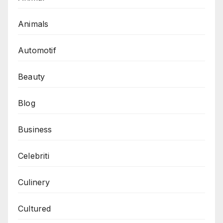
Animals
Automotif
Beauty
Blog
Business
Celebriti
Culinery
Cultured