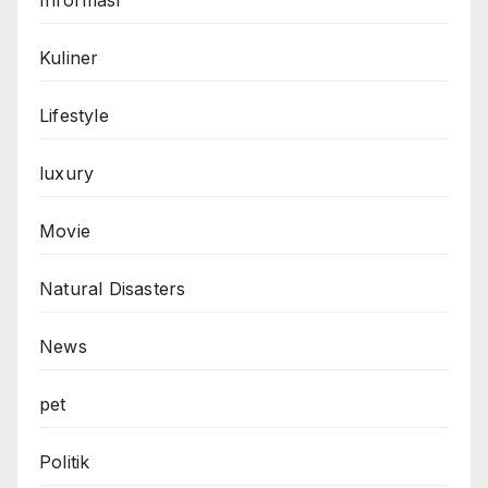
Kuliner
Lifestyle
luxury
Movie
Natural Disasters
News
pet
Politik