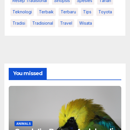
Resep Tradisional
Sinopsis
Spesies
Tarian
Teknologi
Terbaik
Terbaru
Tips
Toyota
Tradisi
Tradisional
Travel
Wisata
You missed
ANIMALS