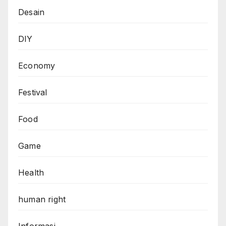
Desain
DIY
Economy
Festival
Food
Game
Health
human right
Informasi