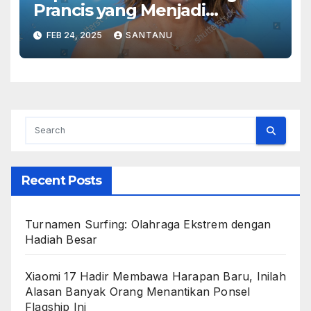
Prancis yang Menjadi
Legenda di Layar Lebar
FEB 24, 2025
SANTANU
Recent Posts
Turnamen Surfing: Olahraga Ekstrem dengan
Hadiah Besar
Xiaomi 17 Hadir Membawa Harapan Baru, Inilah
Alasan Banyak Orang Menantikan Ponsel
Flagship Ini