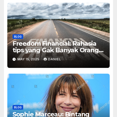
BLOG
Freedom Financial: Rahasia
tips yang Gak Banyak Orang
Tahu
MAY 15, 2025
DANIEL
BLOG
Sophie Marceau: Bintang