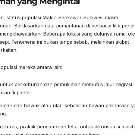
aman yang Mengintai
n, status populasi
Maleo Senkawor Sulawesi
masih
unah. Berdasarkan data pemantauan di berbagai titik pene
up mengkhawatirkan. Beberapa lokasi yang dulunya ramai ol
i sepi. Fenomena ini bukan tanpa sebab, melainkan akibat
rkaitan.
pulasi mereka antara lain:
ntuk perkebunan dan pemukiman memutus jalur migrasi
ran di pantai.
aman dari biawak atau ular, kehadiran hewan peliharaan y
ang.
 keras, praktik pengambilan telur untuk dikonsumsi masih
arena nilai ekonominya yang dianggap tinggi.