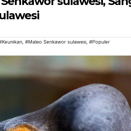
 Senkawor sulawesi, San
Sulawesi
#Keunikan
,
#Maleo Senkawor sulawesi
,
#Populer