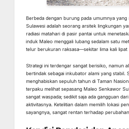
Berbeda dengan burung pada umumnya yang m
Sulawesi
adalah seorang arsitek lingkungan y
radiasi matahari di pasir pantai untuk meneta
induk Maleo menggali lubang sedalam satu me
telur berukuran raksasa—sekitar lima kali lipa
Strategi ini terdengar sangat berisiko, namu
bertindak sebagai inkubator alami yang stabil
menghabiskan sepuluh tahun di Taman Nasiona
terpaku melihat sepasang
Maleo Senkawor Su
sangat waspada; sedikit saja ada gangguan da
aktivitasnya. Ketelitian dalam memilih lokasi p
sayangnya, sangat rentan terhadap perubaha