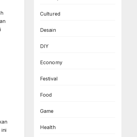
ah
Cultured
gan
i
Desain
DIY
Economy
Festival
Food
Game
kan
Health
ini