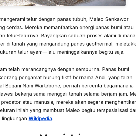
engerami telur dengan panas tubuh,
Maleo Senkawor
ang cerdas. Mereka memanfaatkan energi panas bumi atau
skan telur-telurnya. Bayangkan sebuah proses alami di mana
ter di tanah yang mengandung panas geothermal, meletak
t ukuran telur ayam—lalu meninggalkannya begitu saja.
n alam telah merancangnya dengan sempurna. Panas bumi
. Seorang pengamat burung fiktif bernama Andi, yang telah
l Bogani Nani Wartabone, pernah bercerita bagaimana ia
lawesi
bekerja sama menggali tanah selama berjam-jam. M
ri predator atau manusia, mereka akan segera menghentika
eneluran inilah yang membuat Maleo begitu terspesialisasi da
n lingkungan
Wikipedia
.