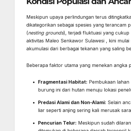
Kondisi Populasi dan Anc
Meskipun upaya perlindungan terus ditingkatka
dikategorikan sebagai spesies yang terancam p
(
nesting grounds
), terjadi fluktuasi yang cuk
aktivitas
Maleo Senkawor Sulawesi
, kini mula
akumulasi dari berbagai tekanan yang saling be
Beberapa faktor utama yang menekan angka po
Fragmentasi Habitat:
Pembukaan lahan u
burung ini dari hutan menuju lokasi penelu
Predasi Alami dan Non-Alami:
Selain anc
liar seperti anjing sering kali merusak sar
Pencurian Telur:
Meskipun sudah dilarang
ditemukan di beberapa daerah terpencil k