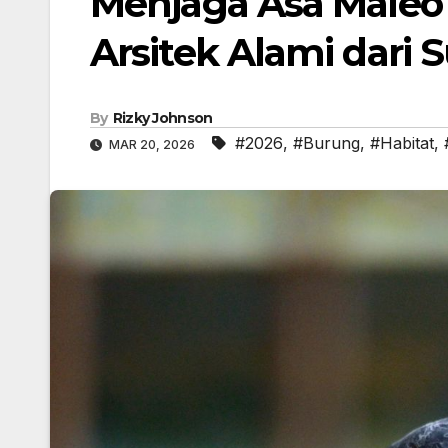
Menjaga Asa Maleo
Arsitek Alami dari 
By
Rizky Johnson
#2026
,
#Burung
,
#Habitat
,
MAR 20, 2026