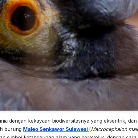
nia dengan kekayaan biodiversitasnya yang eksentrik, dan
lah burung
Maleo Senkawor Sulawesi
(
Macrocephalon mal
alah simbol ketangguhan alam yang berevolusi dengan cara