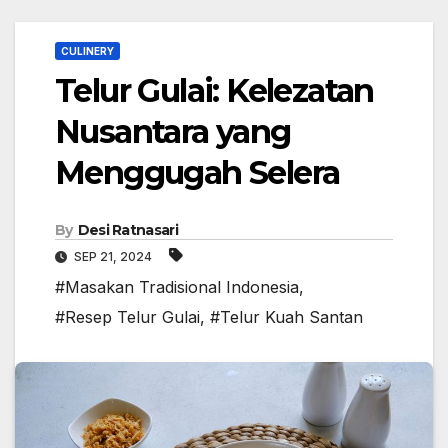
CULINERY
Telur Gulai: Kelezatan
Nusantara yang
Menggugah Selera
By
Desi Ratnasari
SEP 21, 2024
#Masakan Tradisional Indonesia
,
#Resep Telur Gulai
,
#Telur Kuah Santan