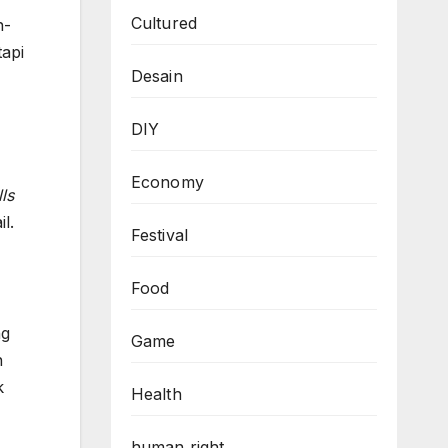
Cultured
n-
tapi
Desain
DIY
Economy
lls
l.
Festival
Food
ng
Game
n
k
Health
human right