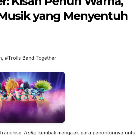
er: Kisah Penuh Warna,
 Musik yang Menyentuh
n
,
#Trolls Band Together
 franchise
Trolls
, kembali mengajak para penontonnya unt