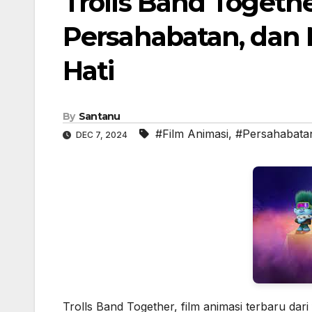
Trolls Band Togeth
Persahabatan, dan
Hati
By
Santanu
#Film Animasi
,
#Persahabata
DEC 7, 2024
Trolls Band Together, film animasi terbaru dari