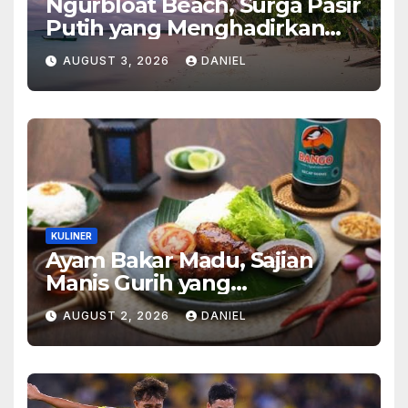
Ngurbloat Beach, Surga Pasir
Putih yang Menghadirkan
Ketenangan dan Pesona
AUGUST 3, 2026
DANIEL
Alam Tak Terlupakan
KULINER
Ayam Bakar Madu, Sajian
Manis Gurih yang
Menghangatkan Suasana
AUGUST 2, 2026
DANIEL
Makan