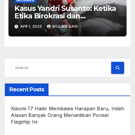
INFORMASI
Kasus Yandri Susanto: Ketika
Etika Birokrasi dan
Kepentingan Pribadi
APR 1, 2025
WULAN SARI
Bertabrakan
Recent Posts
Xiaomi 17 Hadir Membawa Harapan Baru, Inilah
Alasan Banyak Orang Menantikan Ponsel
Flagship Ini