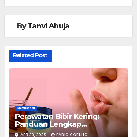
By
Tanvi Ahuja
Related Post
INFORMASI
Perawatan Bibir Kering:
Panduan Lengkap
Berdasarkan Pengalaman
APR 23, 2025
FABIO COELHO