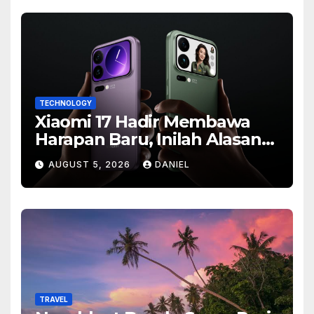
TECHNOLOGY
Xiaomi 17 Hadir Membawa
Harapan Baru, Inilah Alasan
Banyak Orang Menantikan
AUGUST 5, 2026
DANIEL
Ponsel Flagship Ini
TRAVEL