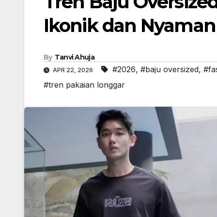
Tren Baju Oversized
Ikonik dan Nyaman
By
Tanvi Ahuja
#2026
,
#baju oversized
,
#fa
APR 22, 2026
#tren pakaian longgar