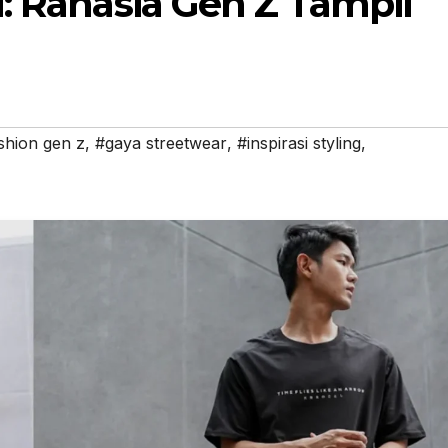
: Rahasia Gen Z Tampil
shion gen z
,
#gaya streetwear
,
#inspirasi styling
,