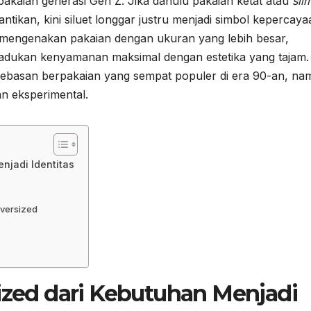
pakaian generasi Gen Z. Jika dahulu pakaian ketat atau
slim
tikan, kini siluet longgar justru menjadi simbol kepercaya
ng mengenakan pakaian dengan ukuran yang lebih besar,
dukan kenyamanan maksimal dengan estetika yang tajam.
basan berpakaian yang sempat populer di era 90-an, na
n eksperimental.
njadi Identitas
versized
sized dari Kebutuhan Menjadi