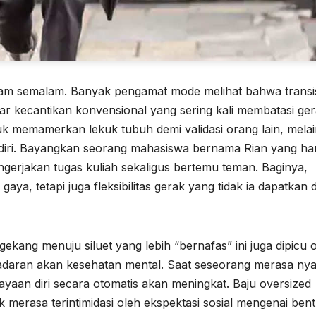
alam semalam. Banyak pengamat mode melihat bahwa transisi
ar kecantikan konvensional yang sering kali membatasi ge
tuk memamerkan lekuk tubuh demi validasi orang lain, mela
diri. Bayangkan seorang mahasiswa bernama Rian yang ha
engerjakan tugas kuliah sekaligus bertemu teman. Baginya,
a, tetapi juga fleksibilitas gerak yang tidak ia dapatkan d
ekang menuju siluet yang lebih “bernafas” ini juga dipicu 
sadaran akan kesehatan mental. Saat seseorang merasa n
yaan diri secara otomatis akan meningkat. Baju oversized
merasa terintimidasi oleh ekspektasi sosial mengenai ben