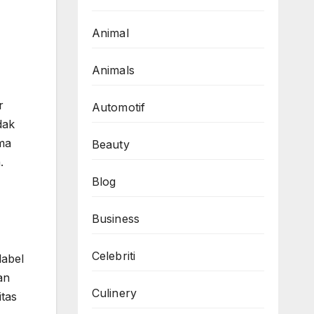
Animal
Animals
r
Automotif
dak
ama
Beauty
.
Blog
Business
Celebriti
label
an
Culinery
itas