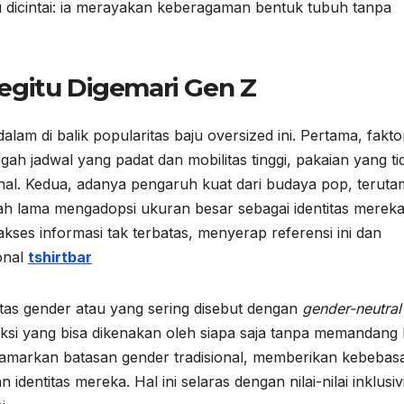
tu dicintai: ia merayakan keberagaman bentuk tubuh tanpa
egitu Digemari Gen Z
lam di balik popularitas baju oversized ini. Pertama, fakto
gah jadwal yang padat dan mobilitas tinggi, pakaian yang ti
ional. Kedua, adanya pengaruh kuat dari budaya pop, terut
ah lama mengadopsi ukuran besar sebagai identitas mereka
ses informasi tak terbatas, menyerap referensi ini dan
onal
tshirtbar
litas gender atau yang sering disebut dengan
gender-neutral
leksi yang bisa dikenakan oleh siapa saja tanpa memandang 
yamarkan batasan gender tradisional, memberikan kebebas
identitas mereka. Hal ini selaras dengan nilai-nilai inklusiv