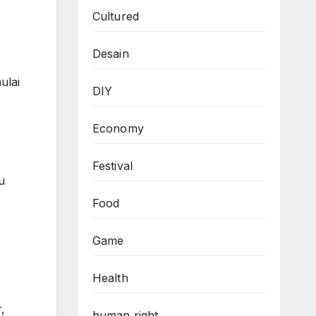
Cultured
Desain
ulai
DIY
Economy
Festival
u
Food
Game
Health
,
human right