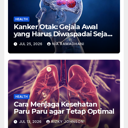
HEALTH
Kanker Otak: Gejala Awal
yang Harus Diwaspadai Sejak
Dini
JUL 25, 2026
NIA RAMADHANI
HEALTH
Cara Menjaga Kesehatan
Paru Paru agar Tetap Optimal
JUL 13, 2026
RIZKY JOHNSON