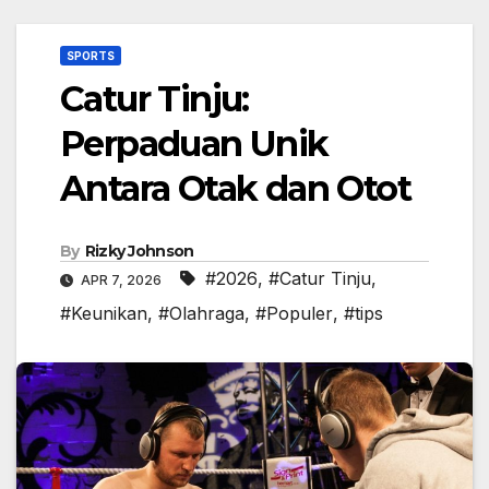
SPORTS
Catur Tinju:
Perpaduan Unik
Antara Otak dan Otot
By
Rizky Johnson
#2026
,
#Catur Tinju
,
APR 7, 2026
#Keunikan
,
#Olahraga
,
#Populer
,
#tips