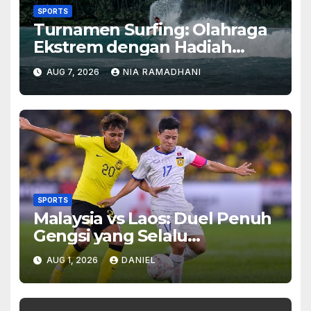
SPORTS
Turnamen Surfing: Olahraga
Ekstrem dengan Hadiah
Besar
AUG 7, 2026
NIA RAMADHANI
SPORTS
Malaysia vs Laos: Duel Penuh
Gengsi yang Selalu
Menghadirkan Cerita Menarik
AUG 1, 2026
DANIEL
di Lapangan