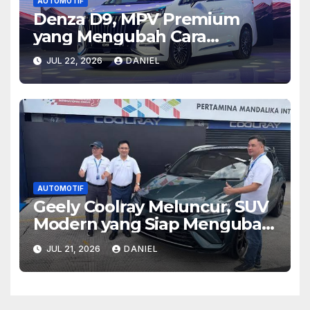
AUTOMOTIF
Denza D9, MPV Premium
yang Mengubah Cara
Pandang tentang
JUL 22, 2026
DANIEL
Kenyamanan Berkendara
Modern
AUTOMOTIF
Geely Coolray Meluncur, SUV
Modern yang Siap Mengubah
Persaingan di Kelasnya
JUL 21, 2026
DANIEL