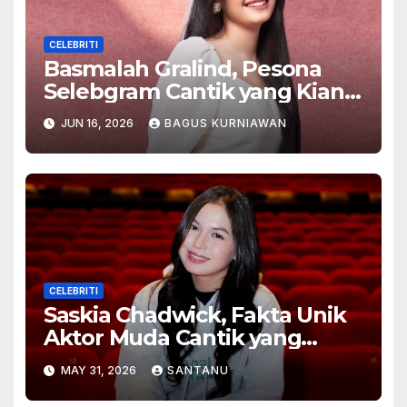
CELEBRITI
Basmalah Gralind, Pesona
Selebgram Cantik yang Kian
Bersinar
JUN 16, 2026
BAGUS KURNIAWAN
CELEBRITI
Saskia Chadwick, Fakta Unik
Aktor Muda Cantik yang
Bersinar
MAY 31, 2026
SANTANU