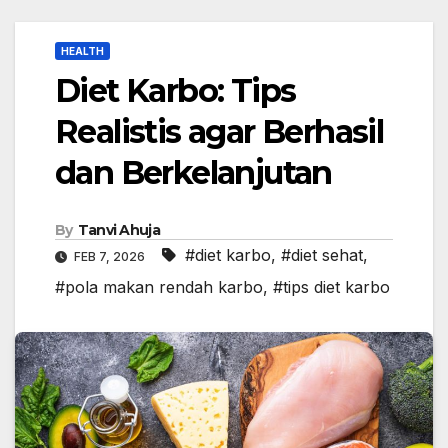
HEALTH
Diet Karbo: Tips
Realistis agar Berhasil
dan Berkelanjutan
By
Tanvi Ahuja
#diet karbo
,
#diet sehat
,
FEB 7, 2026
#pola makan rendah karbo
,
#tips diet karbo